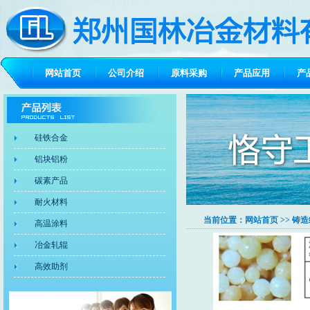
网站首页
公司介绍
原料采购
产品应用
产
硅铁合金
铝块铝粉
碳素产品
耐火材料
当前位置：
网站首页
>> 铸
高温涂料
冶金轧辊
高效助剂