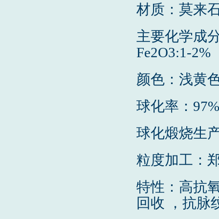
材质：莫来
主要化学成分：A
Fe2O3:1-2%
颜色：浅黄
球化率：97
球化煅烧生
粒度加工：
特性：高抗氧
回收 ，
抗脉