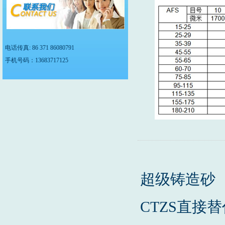
电话传真: 86 371 86080791
手机号码：13683717125
超级铸造砂
CTZS直接